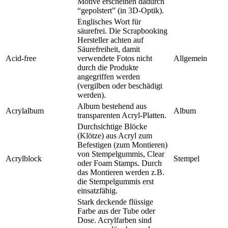
Motive erscheinen dadurch
“gepolstert” (in 3D-Optik).
Englisches Wort für
säurefrei. Die Scrapbooking
Hersteller achten auf
Säurefreiheit, damit
Acid-free
verwendete Fotos nicht
Allgemein
durch die Produkte
angegriffen werden
(vergilben oder beschädigt
werden).
Album bestehend aus
Acrylalbum
Album
transparenten Acryl-Platten.
Durchsichtige Blöcke
(Klötze) aus Acryl zum
Befestigen (zum Montieren)
von Stempelgummis, Clear
Acrylblock
Stempel
oder Foam Stamps. Durch
das Montieren werden z.B.
die Stempelgummis erst
einsatzfähig.
Stark deckende flüssige
Farbe aus der Tube oder
Dose. Acrylfarben sind