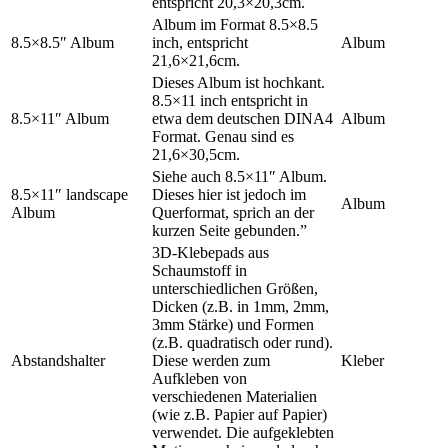
entspricht 20,3×20,3cm.
Album im Format 8.5×8.5
8.5×8.5″ Album
inch, entspricht
Album
21,6×21,6cm.
Dieses Album ist hochkant.
8.5×11 inch entspricht in
8.5×11″ Album
etwa dem deutschen DINA4
Album
Format. Genau sind es
21,6×30,5cm.
Siehe auch 8.5×11″ Album.
8.5×11″ landscape
Dieses hier ist jedoch im
Album
Album
Querformat, sprich an der
kurzen Seite gebunden.”
3D-Klebepads aus
Schaumstoff in
unterschiedlichen Größen,
Dicken (z.B. in 1mm, 2mm,
3mm Stärke) und Formen
(z.B. quadratisch oder rund).
Abstandshalter
Diese werden zum
Kleber
Aufkleben von
verschiedenen Materialien
(wie z.B. Papier auf Papier)
verwendet. Die aufgeklebten