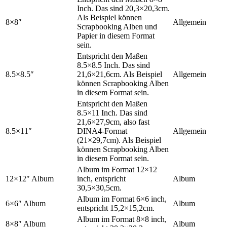
Inch. Das sind 20,3×20,3cm.
Als Beispiel können
8×8″
Allgemein
Scrapbooking Alben und
Papier in diesem Format
sein.
Entspricht den Maßen
8.5×8.5 Inch. Das sind
8.5×8.5″
21,6×21,6cm. Als Beispiel
Allgemein
können Scrapbooking Alben
in diesem Format sein.
Entspricht den Maßen
8.5×11 Inch. Das sind
21,6×27,9cm, also fast
8.5×11″
DINA4-Format
Allgemein
(21×29,7cm). Als Beispiel
können Scrapbooking Alben
in diesem Format sein.
Album im Format 12×12
12×12″ Album
inch, entspricht
Album
30,5×30,5cm.
Album im Format 6×6 inch,
6×6″ Album
Album
entspricht 15,2×15,2cm.
Album im Format 8×8 inch,
8×8″ Album
Album