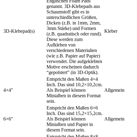
Englischen Foam Pads
genannt. 3D-Klebepads aus
Schaumstoff gibt es in
unterschiedlichen Größen,
Dicken (z.B. in 1mm, 2mm,
3mm Stärke) und Formen
3D-Klebepad(s)
Kleber
(z.B. quadratisch oder rund).
Diese werden zum
Aufkleben von
verschiedenen Materialien
(wie z.B. Papier auf Papier)
verwendet. Die aufgeklebten
Motive erscheinen dadurch
“gepolstert” (in 3D-Optik).
Entspricht den Maßen 4×4
Inch. Das sind 10,2×10,2cm.
4×4″
Als Beispiel können
Allgemein
Minialben in diesem Format
sein.
Entspricht den Maßen 6×6
Inch. Das sind 15,2×15,2cm.
6×6″
Als Beispiel können
Allgemein
Minialben und Papier in
diesem Format sein.
Entspricht den Maßen 8×8