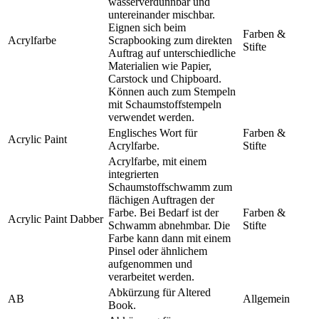
wasserverdünnbar und
untereinander mischbar.
Eignen sich beim
Farben &
Acrylfarbe
Scrapbooking zum direkten
Stifte
Auftrag auf unterschiedliche
Materialien wie Papier,
Carstock und Chipboard.
Können auch zum Stempeln
mit Schaumstoffstempeln
verwendet werden.
Englisches Wort für
Farben &
Acrylic Paint
Acrylfarbe.
Stifte
Acrylfarbe, mit einem
integrierten
Schaumstoffschwamm zum
flächigen Auftragen der
Farbe. Bei Bedarf ist der
Farben &
Acrylic Paint Dabber
Schwamm abnehmbar. Die
Stifte
Farbe kann dann mit einem
Pinsel oder ähnlichem
aufgenommen und
verarbeitet werden.
Abkürzung für Altered
AB
Allgemein
Book.