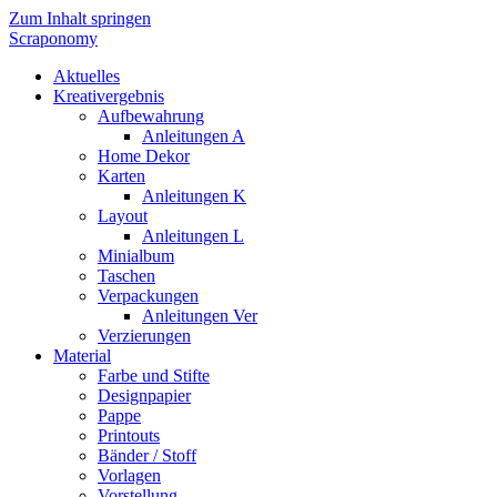
Zum Inhalt springen
Scraponomy
Aktuelles
Kreativergebnis
Aufbewahrung
Anleitungen A
Home Dekor
Karten
Anleitungen K
Layout
Anleitungen L
Minialbum
Taschen
Verpackungen
Anleitungen Ver
Verzierungen
Material
Farbe und Stifte
Designpapier
Pappe
Printouts
Bänder / Stoff
Vorlagen
Vorstellung