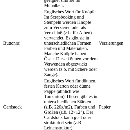
geeignet sind sie für
Minialben.
Englisches Wort für Knöpfe.
Im Scrapbooking und
Stempeln werden Knöpfe
zum Verzieren oder als
Verschluß (z.b. für Alben)
verwendet. Es gibt sie in
Button(s)
unterschiedlichen Formen,
Verzierungen
Farben und Materialien.
Manche Knöpfe haben
Ösen. Diese können vor dem
Verwenden abgezwickt
werden (z.b. mit Schere oder
Zange).
Englisches Wort für dünnen,
festen Karton oder dünne
Pappe (ähnlich wie
Tonkarton). Diesen gibt es in
unterschiedlichen Stärken
Cardstock
(z.B. 220g/m2), Farben und
Papier
Größen (z.b. 12×12″). Der
Cardstock kann glatt oder
strukturiert sein (z.B.
Leinenstruktur).