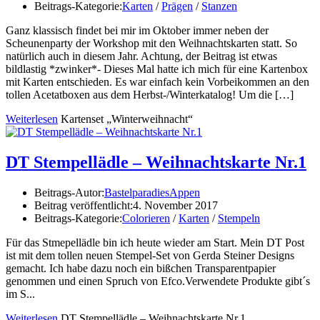
Beitrags-Kategorie:
Karten
/
Prägen
/
Stanzen
Ganz klassisch findet bei mir im Oktober immer neben der
Scheunenparty der Workshop mit den Weihnachtskarten statt. So
natürlich auch in diesem Jahr. Achtung, der Beitrag ist etwas
bildlastig *zwinker*- Dieses Mal hatte ich mich für eine Kartenbox
mit Karten entschieden. Es war einfach kein Vorbeikommen an den
tollen Acetatboxen aus dem Herbst-/Winterkatalog! Um die […]
Weiterlesen
Kartenset „Winterweihnacht“
DT Stempellädle – Weihnachtskarte Nr.1
Beitrags-Autor:
BastelparadiesAppen
Beitrag veröffentlicht:
4. November 2017
Beitrags-Kategorie:
Colorieren
/
Karten
/
Stempeln
Für das Stmepellädle bin ich heute wieder am Start. Mein DT Post
ist mit dem tollen neuen Stempel-Set von Gerda Steiner Designs
gemacht. Ich habe dazu noch ein bißchen Transparentpapier
genommen und einen Spruch von Efco.Verwendete Produkte gibt´s
im S...
Weiterlesen
DT Stempellädle – Weihnachtskarte Nr.1