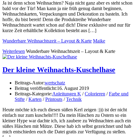
Ja ist denn schon Weihnachten? Naja nicht ganz aber es steht schon
bald vor der Tür! Man kann ja nie früh genug damit beginnen,
Weihnachtskarten, Verpackungen und Dekoration zu basteln. Ich
hoffe, du bist bereit! Denn die Produktreihe Wunderbare
Weihnachtszeit wartet schon auf dich! Diese exklusive und nur für
kurze Zeit erhältliche Kollektion besteht aus […]
Wunderbare Weihnachtszeit – Layout & Karte
Maike
Weiterlesen
Wunderbare Weihnachtszeit – Layout & Karte
Der kleine Weihnachts-Kuschelhase
Beitrags-Autor:
wertschatz
Beitrag veröffentlicht:
16. August 2019
Beitrags-Kategorie:
Anleitungen K
/
Colorieren
/
Farbe und
Stifte
/
Karten
/
Printouts
/
Technik
Heute möchte ich euch diesen süßen Kerl zeigen :))) ist der nicht
einfach nur zum kuscheln!!!! Da mein Häschen zu Ostern so ein
kleiner Hype war dachte ich, ich zaubere zu Weihnachten auch ein
süßes Häschen mit Mütze. Diese hab ich selbst gezeichnet und hab
mich entschieden euch die Datei gratis zur Verfügung zu stellen.