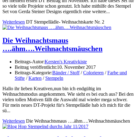
bei meinem ersten DT Beitrag im November. Ich habe dieses Set für
so viele tolle Projekte schon genutzt. Ich habe mithilfe des Stempel
Set von Gerda Steiner Designs eigentlich eine weitere...
Weiterlesen
DT Stempellädle- Weihnachtskarte Nr. 2
Die Weihnachtsmaus
….ähm….Weihnachtsmäuschen
Beitrags-Autor:
Kersten's Kreativkiste
Beitrag veröffentlicht:
10. November 2017
Beitrags-Kategorie:
Bänder / Stoff
/
Colorieren
/
Farbe und
Stifte
/
Karten
/
Stempeln
Hallo ihr lieben Kreativen,nun bin ich endgültig im
Weihnachtsmodus angekommen. Wie sieht es bei euch aus? Bei den
vielen tollen Motiven fällt die Auswahl mal wieder mega schwer.
Für mein neues DT-Projekt für's Stempellädle hab ich mich für die
sü...
Weiterlesen
Die Weihnachtsmaus ….ähm….Weihnachtsmäuschen