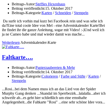
Beitrags-Autor:
Steffies Hexenhaus
Beitrag veröffentlicht:
15. Oktober 2017
Beitrags-Kategorie:
Karten
/
Schneiden
/
Stempeln
Da surfe ich vorhin mal kurz bei Facebook rein und was sehe ich
da?Eine total coole Idee von Mel - eine Adventskalender Karte!Bei
ihr findet ihr die ganze Anleitung, sogar mit Video! :-)Und weil ich
ja ne Cameo habe und mal wieder damit was mache...
Weiterlesen
Adventskalender-Karte
Faltkarte….
Beitrags-Autor:
Papierzaubereien & Mehr
Beitrag veröffentlicht:
14. Oktober 2017
Beitrags-Kategorie:
Colorieren
/
Farbe und Stifte
/
Karten
/
Stempeln
...Rosi...bei dem Namen muss ich an das Lied von der Spider
Murphy Gang denken ...Skandal im Sperrbezirk...lalalalla...aber ich
schweife ab...es geht hier schließlich um eine ernsthafte
Angelegenheit...die Faltkarte "Rosi" ...eine sehr schöne Idee vora...