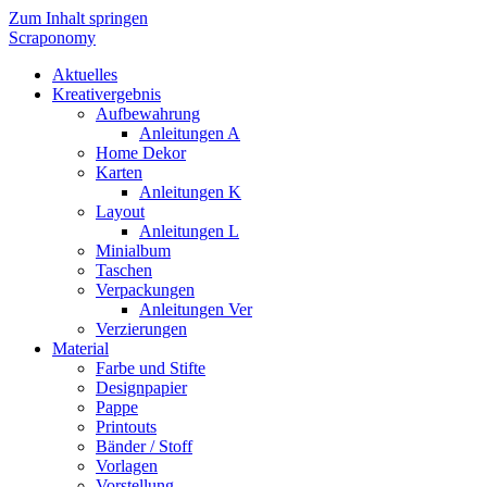
Zum Inhalt springen
Scraponomy
Aktuelles
Kreativergebnis
Aufbewahrung
Anleitungen A
Home Dekor
Karten
Anleitungen K
Layout
Anleitungen L
Minialbum
Taschen
Verpackungen
Anleitungen Ver
Verzierungen
Material
Farbe und Stifte
Designpapier
Pappe
Printouts
Bänder / Stoff
Vorlagen
Vorstellung