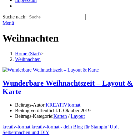
Impressum
Suche nach:
Menü
Weihnachten
Home (Start)
>
Weihnachten
Wunderbare Weihnachtszeit – Layout &
Karte
Beitrags-Autor:
KREATIVformat
Beitrag veröffentlicht:
1. Oktober 2019
Beitrags-Kategorie:
Karten
/
Layout
kreativ-format
kreativ-format - dein Blog für Stampin’ Up!,
Selbermachen und DIY