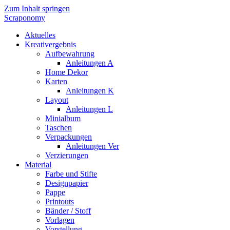
Zum Inhalt springen
Scraponomy
Aktuelles
Kreativergebnis
Aufbewahrung
Anleitungen A
Home Dekor
Karten
Anleitungen K
Layout
Anleitungen L
Minialbum
Taschen
Verpackungen
Anleitungen Ver
Verzierungen
Material
Farbe und Stifte
Designpapier
Pappe
Printouts
Bänder / Stoff
Vorlagen
Vorstellung