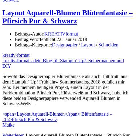
Layout Aquarell-Blumen Blütenfantasie –
Pfirsich Pur & Schwarz
Beitrags-Autor:
KREATIVformat
Beitrag veröffentlicht:
22. Januar 2018
Beitrags-Kategorie:
Designpapier
/
Layout
/
Schneiden
kreativ-format
kreativ-format - dein Blog für Stampin’ Up!, Selbermachen und
DIY
Sowohl das Designerpapier Blütenfantasie als auch Tuttifrutti aus
dem Stampin‘ Up! Frühjahr-/ Sommerkatalog 2018 gefallen mir
sehr. Bei meinem heutigen Projekt, einem Layout in der
Farbkombination Pfirsich Pur, Flüsterweiß und Schwarz, habe ich
diese beiden Designerpapiere verwendet! Aquarell-Blumen in
Schwarz-Weiß ...
<span>Layout Aquarell-Blumen</span> Blütenfantasie –
<br>Pfirsich Pur & Schwarz
Maike
Weiterlesen
Layout Aquarell-Blumen Blütenfantasie – Pfirsich Pur