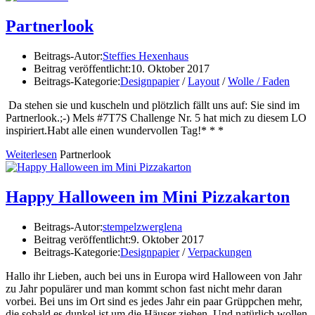
Partnerlook
Beitrags-Autor:
Steffies Hexenhaus
Beitrag veröffentlicht:
10. Oktober 2017
Beitrags-Kategorie:
Designpapier
/
Layout
/
Wolle / Faden
Da stehen sie und kuscheln und plötzlich fällt uns auf: Sie sind im
Partnerlook.;-) Mels #7T7S Challenge Nr. 5 hat mich zu diesem LO
inspiriert.Habt alle einen wundervollen Tag!* * *
Weiterlesen
Partnerlook
Happy Halloween im Mini Pizzakarton
Beitrags-Autor:
stempelzwerglena
Beitrag veröffentlicht:
9. Oktober 2017
Beitrags-Kategorie:
Designpapier
/
Verpackungen
Hallo ihr Lieben, auch bei uns in Europa wird Halloween von Jahr
zu Jahr populärer und man kommt schon fast nicht mehr daran
vorbei. Bei uns im Ort sind es jedes Jahr ein paar Grüppchen mehr,
die sobald es dunkel ist um die Häuser ziehen. Und natürlich wollen