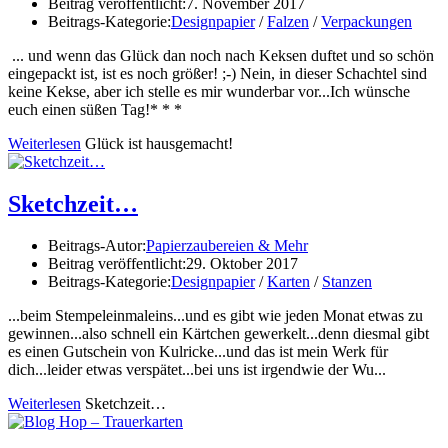
Beitrag veröffentlicht:
7. November 2017
Beitrags-Kategorie:
Designpapier
/
Falzen
/
Verpackungen
... und wenn das Glück dan noch nach Keksen duftet und so schön
eingepackt ist, ist es noch größer! ;-) Nein, in dieser Schachtel sind
keine Kekse, aber ich stelle es mir wunderbar vor...Ich wünsche
euch einen süßen Tag!* * *
Weiterlesen
Glück ist hausgemacht!
Sketchzeit…
Beitrags-Autor:
Papierzaubereien & Mehr
Beitrag veröffentlicht:
29. Oktober 2017
Beitrags-Kategorie:
Designpapier
/
Karten
/
Stanzen
...beim Stempeleinmaleins...und es gibt wie jeden Monat etwas zu
gewinnen...also schnell ein Kärtchen gewerkelt...denn diesmal gibt
es einen Gutschein von Kulricke...und das ist mein Werk für
dich...leider etwas verspätet...bei uns ist irgendwie der Wu...
Weiterlesen
Sketchzeit…