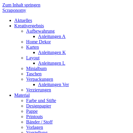
Zum Inhalt springen
Scraponomy
Aktuelles
Kreativergebnis
Aufbewahrung
Anleitungen A
Home Dekor
Karten
Anleitungen K
Layout
Anleitungen L
Minialbum
Taschen
Verpackungen
Anleitungen Ver
Verzierungen
Material
Farbe und Stifte
Designpapier
Pappe
Printouts
Bänder / Stoff
Vorlagen
Vorstellung