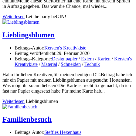
einfällt!Meine älteste Stieftochter hat eine Karte mit diesem Spruch
in Auftrag gegeben. Das war die Chance, mal wieder...
Weiterlesen
Let the party beGIN!
Lieblingsblumen
Beitrags-Autor:
Kersten's Kreativkiste
Beitrag veröffentlicht:
29. Februar 2020
Beitrags-Kategorie:
Designpapier
/
Extern
/
Karten
/
Kersten's
Kreativkiste
/
Material
/
Schneiden
/
Technik
Hallo ihr lieben Kreativen,für meinen heutigen DT-Beitrag habe ich
mir ein Papier mit meinen Lieblingsblumen ausgesucht: Hortensien.
Was mögt ihr so am liebsten?Die Karte ist recht fix gemacht, da ich
fast nur Papier eingesetzt habe.Für meine Karte hab...
Weiterlesen
Lieblingsblumen
Familienbesuch
Beitrags-Autor:
Steffies Hexenhaus