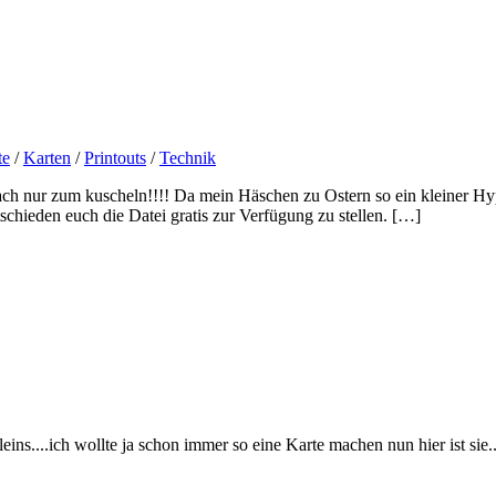
te
/
Karten
/
Printouts
/
Technik
nfach nur zum kuscheln!!!! Da mein Häschen zu Ostern so ein kleiner H
chieden euch die Datei gratis zur Verfügung zu stellen. […]
maleins....ich wollte ja schon immer so eine Karte machen nun hier ist 