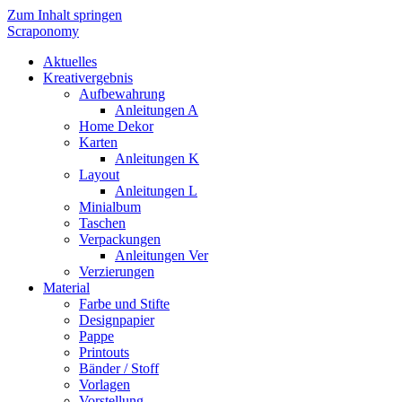
Zum Inhalt springen
Scraponomy
Aktuelles
Kreativergebnis
Aufbewahrung
Anleitungen A
Home Dekor
Karten
Anleitungen K
Layout
Anleitungen L
Minialbum
Taschen
Verpackungen
Anleitungen Ver
Verzierungen
Material
Farbe und Stifte
Designpapier
Pappe
Printouts
Bänder / Stoff
Vorlagen
Vorstellung