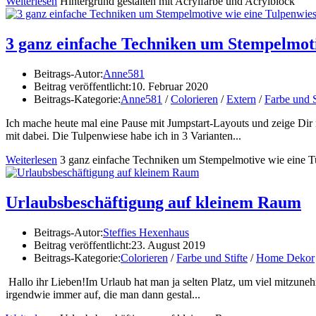
Weiterlesen
Hintergrund gestalten mit Acrylfarbe und Acrylblock
3 ganz einfache Techniken um Stempelmoti
Beitrags-Autor:
Anne581
Beitrag veröffentlicht:
10. Februar 2020
Beitrags-Kategorie:
Anne581
/
Colorieren
/
Extern
/
Farbe und S
Ich mache heute mal eine Pause mit Jumpstart-Layouts und zeige Dir
mit dabei. Die Tulpenwiese habe ich in 3 Varianten...
Weiterlesen
3 ganz einfache Techniken um Stempelmotive wie eine T
Urlaubsbeschäftigung auf kleinem Raum
Beitrags-Autor:
Steffies Hexenhaus
Beitrag veröffentlicht:
23. August 2019
Beitrags-Kategorie:
Colorieren
/
Farbe und Stifte
/
Home Dekor
Hallo ihr Lieben!Im Urlaub hat man ja selten Platz, um viel mitzunehm
irgendwie immer auf, die man dann gestal...