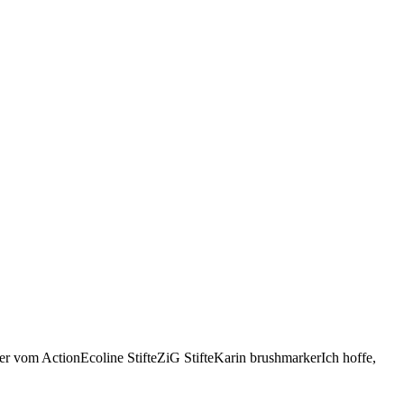
ker vom ActionEcoline StifteZiG StifteKarin brushmarkerIch hoffe,