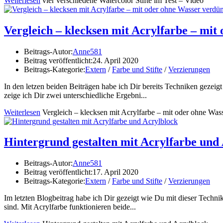
Weiterlesen
vier verschiedene Watercolor Stifte im Test – Video
Vergleich – klecksen mit Acrylfarbe – mit
Beitrags-Autor:
Anne581
Beitrag veröffentlicht:
24. April 2020
Beitrags-Kategorie:
Extern
/
Farbe und Stifte
/
Verzierungen
In den letzen beiden Beiträgen habe ich Dir bereits Techniken gezei
zeige ich Dir zwei unterschiedliche Ergebni...
Weiterlesen
Vergleich – klecksen mit Acrylfarbe – mit oder ohne Was
Hintergrund gestalten mit Acrylfarbe und
Beitrags-Autor:
Anne581
Beitrag veröffentlicht:
17. April 2020
Beitrags-Kategorie:
Extern
/
Farbe und Stifte
/
Verzierungen
Im letzten Blogbeitrag habe ich Dir gezeigt wie Du mit dieser Techni
sind. Mit Acrylfarbe funktionieren beide...