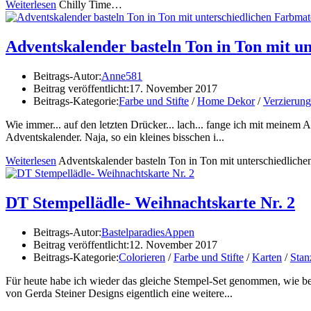
Weiterlesen
Chilly Time…
Adventskalender basteln Ton in Ton mit u
Beitrags-Autor:
Anne581
Beitrag veröffentlicht:
17. November 2017
Beitrags-Kategorie:
Farbe und Stifte
/
Home Dekor
/
Verzierun
Wie immer... auf den letzten Drücker... lach... fange ich mit meinem
Adventskalender. Naja, so ein kleines bisschen i...
Weiterlesen
Adventskalender basteln Ton in Ton mit unterschiedliche
DT Stempellädle- Weihnachtskarte Nr. 2
Beitrags-Autor:
BastelparadiesAppen
Beitrag veröffentlicht:
12. November 2017
Beitrags-Kategorie:
Colorieren
/
Farbe und Stifte
/
Karten
/
Stan
Für heute habe ich wieder das gleiche Stempel-Set genommen, wie bei 
von Gerda Steiner Designs eigentlich eine weitere...