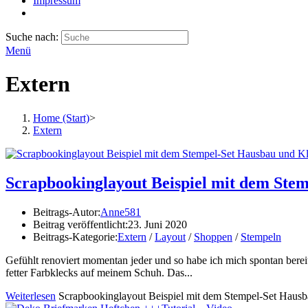
Impressum
Suche nach:
Menü
Extern
Home (Start)
>
Extern
Scrapbookinglayout Beispiel mit dem Ste
Beitrags-Autor:
Anne581
Beitrag veröffentlicht:
23. Juni 2020
Beitrags-Kategorie:
Extern
/
Layout
/
Shoppen
/
Stempeln
Gefühlt renoviert momentan jeder und so habe ich mich spontan bereit 
fetter Farbklecks auf meinem Schuh. Das...
Weiterlesen
Scrapbookinglayout Beispiel mit dem Stempel-Set Haus