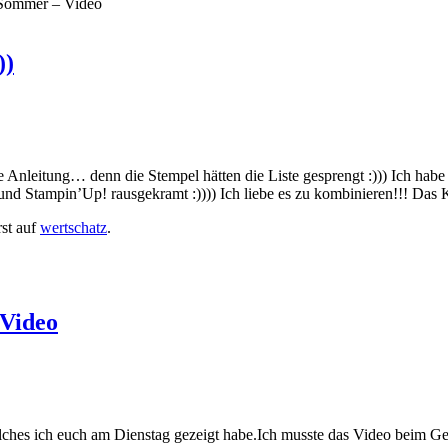
– Sommer – Video
))
e Anleitung… denn die Stempel hätten die Liste gesprengt :))) Ich habe
und Stampin’Up! rausgekramt :)))) Ich liebe es zu kombinieren!!! Das 
rst auf
wertschatz
.
 Video
hes ich euch am Dienstag gezeigt habe.Ich musste das Video beim Gesta