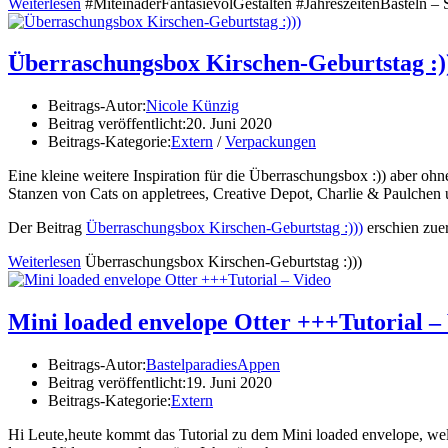
Weiterlesen
#MiteinaderFantasievolGestalten #JahreszeitenBasteln 
Überraschungsbox Kirschen-Geburtstag :)
Beitrags-Autor:
Nicole Künzig
Beitrag veröffentlicht:
20. Juni 2020
Beitrags-Kategorie:
Extern
/
Verpackungen
Eine kleine weitere Inspiration für die Überraschungsbox :)) aber ohn
Stanzen von Cats on appletrees, Creative Depot, Charlie & Paulchen 
Der Beitrag
Überraschungsbox Kirschen-Geburtstag :)))
erschien zue
Weiterlesen
Überraschungsbox Kirschen-Geburtstag :)))
Mini loaded envelope Otter +++Tutorial –
Beitrags-Autor:
BastelparadiesAppen
Beitrag veröffentlicht:
19. Juni 2020
Beitrags-Kategorie:
Extern
Hi Leute,heute kommt das Tutorial zu dem Mini loaded envelope, welc