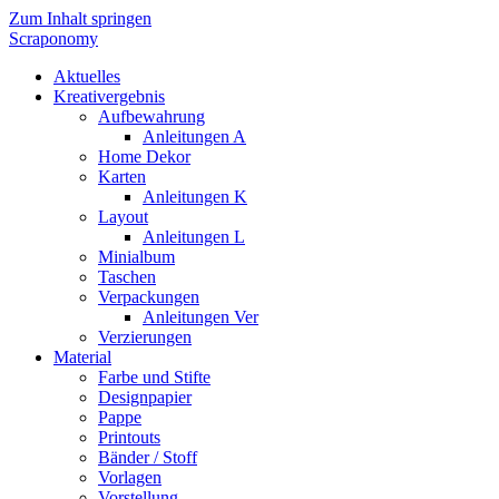
Zum Inhalt springen
Scraponomy
Aktuelles
Kreativergebnis
Aufbewahrung
Anleitungen A
Home Dekor
Karten
Anleitungen K
Layout
Anleitungen L
Minialbum
Taschen
Verpackungen
Anleitungen Ver
Verzierungen
Material
Farbe und Stifte
Designpapier
Pappe
Printouts
Bänder / Stoff
Vorlagen
Vorstellung