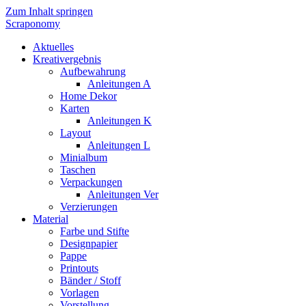
Zum Inhalt springen
Scraponomy
Aktuelles
Kreativergebnis
Aufbewahrung
Anleitungen A
Home Dekor
Karten
Anleitungen K
Layout
Anleitungen L
Minialbum
Taschen
Verpackungen
Anleitungen Ver
Verzierungen
Material
Farbe und Stifte
Designpapier
Pappe
Printouts
Bänder / Stoff
Vorlagen
Vorstellung