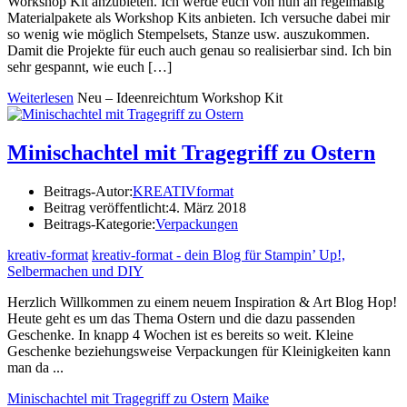
Workshop Kit anzubieten. Ich werde euch von nun an regelmäßig
Materialpakete als Workshop Kits anbieten. Ich versuche dabei mir
so wenig wie möglich Stempelsets, Stanze usw. auszukommen.
Damit die Projekte für euch auch genau so realisierbar sind. Ich bin
sehr gespannt, wie euch […]
Weiterlesen
Neu – Ideenreichtum Workshop Kit
Minischachtel mit Tragegriff zu Ostern
Beitrags-Autor:
KREATIVformat
Beitrag veröffentlicht:
4. März 2018
Beitrags-Kategorie:
Verpackungen
kreativ-format
kreativ-format - dein Blog für Stampin’ Up!,
Selbermachen und DIY
Herzlich Willkommen zu einem neuem Inspiration & Art Blog Hop!
Heute geht es um das Thema Ostern und die dazu passenden
Geschenke. In knapp 4 Wochen ist es bereits so weit. Kleine
Geschenke beziehungsweise Verpackungen für Kleinigkeiten kann
man da ...
Minischachtel mit Tragegriff zu Ostern
Maike