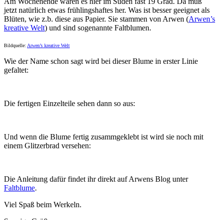
Am Wochenende waren es hier im Süden fast 19 Grad. Da muß
jetzt natürlich etwas frühlingshaftes her. Was ist besser geeignet als
Blüten, wie z.b. diese aus Papier. Sie stammen von Arwen (
Arwen’s
kreative Welt
) und sind sogenannte Faltblumen.
Bildquelle:
Arwen’s kreative Welt
Wie der Name schon sagt wird bei dieser Blume in erster Linie
gefaltet:
Die fertigen Einzelteile sehen dann so aus:
Und wenn die Blume fertig zusammgeklebt ist wird sie noch mit
einem Glitzerbrad versehen:
Die Anleitung dafür findet ihr direkt auf Arwens Blog unter
Faltblume
.
Viel Spaß beim Werkeln.