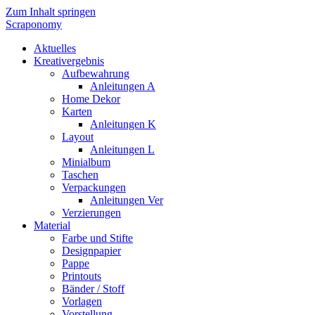
Zum Inhalt springen
Scraponomy
Aktuelles
Kreativergebnis
Aufbewahrung
Anleitungen A
Home Dekor
Karten
Anleitungen K
Layout
Anleitungen L
Minialbum
Taschen
Verpackungen
Anleitungen Ver
Verzierungen
Material
Farbe und Stifte
Designpapier
Pappe
Printouts
Bänder / Stoff
Vorlagen
Vorstellung