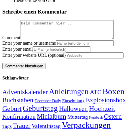
Liebe Grüße von Gabi
Schreibe einen Kommentar
Comment
Enter your name or username
Enter your email
Enter your website URL (optional)
Schlagwörter
Boxen
Anleitungen
Adventskalender
ATC
Explosionsbox
Buchstaben
Einschulung
December Daily
Geburtstag
Hochzeit
Geburt
Halloween
Minialbum
Ostern
Konfirmation
Muttertag
Notizbuch
Verpackungen
Trauer
Valentinstag
Tags