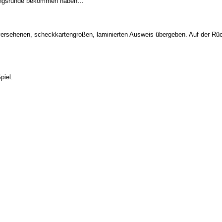
üßungsrunde bekommen haben…
rsehenen, scheckkartengroßen, laminierten Ausweis übergeben. Auf der Rückse
piel.