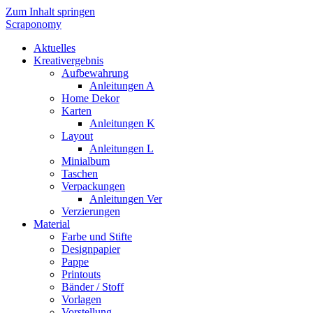
Zum Inhalt springen
Scraponomy
Aktuelles
Kreativergebnis
Aufbewahrung
Anleitungen A
Home Dekor
Karten
Anleitungen K
Layout
Anleitungen L
Minialbum
Taschen
Verpackungen
Anleitungen Ver
Verzierungen
Material
Farbe und Stifte
Designpapier
Pappe
Printouts
Bänder / Stoff
Vorlagen
Vorstellung