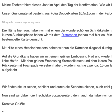
Meine Tochter feiert dieses Jahr im April den Tag der Konfirmation. Wie wir 
Unser Grundmaterial besteht aus Folia Doppelkarten 10,5x15cm in der Farbe 
Bildquelle:
www.scraponomy.com
Die Hälfte hier von, haben wir mit einem der wunderschönen Schnörkelstem
kurzen Auskühlphase haben wir mit dem
Distressen
(schau mal hier ca. Mi
bestempelte Karte gewischt.
Mit Hilfe eines Hebelschneiders haben wir nun die Kärtchen diagonal durch
Auf die Grundkarte haben wir mit einem grünen Embossing Pad und wieder 
linke Hälfte. Mit dem grünen Embossing Stempelkissen und dem klaren Powde
Rückseite mit Foampads versehen haben, wurden noch je zwei ca. 15 cm lang
aufgeklebt.
Wir finden sie ist schön, schlicht und durch die Schnörckelchen, auch edel
Nun sind wir dabei, die Tischdeko vorzubereiten, denn auch da haben wir 
Kreative Grüßle