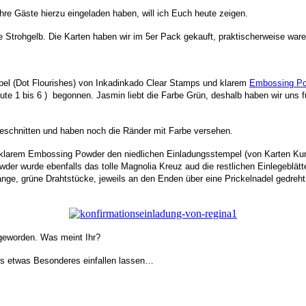
ihre Gäste hierzu eingeladen haben, will ich Euch heute zeigen.
Strohgelb. Die Karten haben wir im 5er Pack gekauft, praktischerweise waren
pel (Dot Flourishes) von Inkadinkado Clear Stamps und klarem
Embossing P
nute 1 bis 6 ) begonnen.
Jasmin liebt die Farbe Grün, deshalb haben wir uns 
geschnitten und haben noch die Ränder mit Farbe versehen.
klarem Embossing Powder den niedlichen Einladungsstempel (von Karten Kuns
r wurde ebenfalls das tolle Magnolia Kreuz aud die restlichen Einlegeblätt
e, grüne Drahtstücke, jeweils an den Enden über eine Prickelnadel gedreht,
 geworden. Was meint Ihr?
uns etwas Besonderes einfallen lassen…