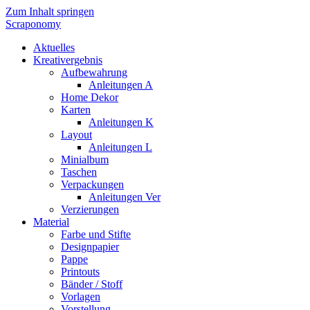
Zum Inhalt springen
Scraponomy
Aktuelles
Kreativergebnis
Aufbewahrung
Anleitungen A
Home Dekor
Karten
Anleitungen K
Layout
Anleitungen L
Minialbum
Taschen
Verpackungen
Anleitungen Ver
Verzierungen
Material
Farbe und Stifte
Designpapier
Pappe
Printouts
Bänder / Stoff
Vorlagen
Vorstellung