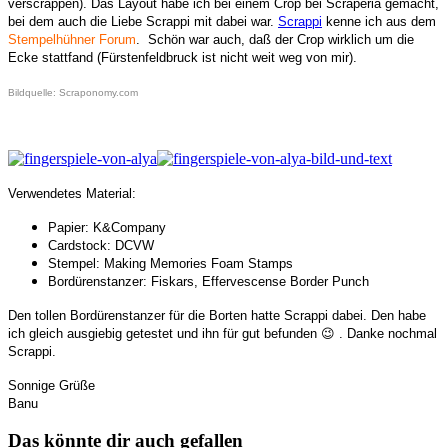
verscrappen). Das Layout habe ich bei einem Crop bei Scraperia gemacht,
bei dem auch die Liebe Scrappi mit dabei war.
Scrappi
kenne ich aus dem
Stempelhühner Forum
. Schön war auch, daß der Crop wirklich um die
Ecke stattfand (Fürstenfeldbruck ist nicht weit weg von mir).
Bildquelle: Scraponomy.com
Verwendetes Material:
Papier: K&Company
Cardstock: DCVW
Stempel: Making Memories Foam Stamps
Bordürenstanzer: Fiskars,
Effervescense Border Punch
Den tollen Bordürenstanzer für die Borten hatte Scrappi dabei. Den habe
ich gleich ausgiebig getestet und ihn für gut befunden 😉 . Danke nochmal
Scrappi.
Sonnige Grüße
Banu
Das könnte dir auch gefallen