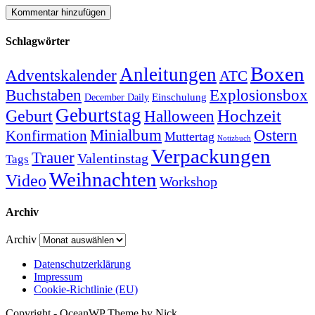
Schlagwörter
Boxen
Anleitungen
Adventskalender
ATC
Explosionsbox
Buchstaben
Einschulung
December Daily
Geburtstag
Hochzeit
Geburt
Halloween
Minialbum
Ostern
Konfirmation
Muttertag
Notizbuch
Verpackungen
Trauer
Valentinstag
Tags
Weihnachten
Video
Workshop
Archiv
Archiv
Datenschutzerklärung
Impressum
Cookie-Richtlinie (EU)
Copyright - OceanWP Theme by Nick