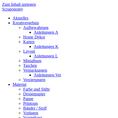
Zum Inhalt springen
Scraponomy
Aktuelles
Kreativergebnis
Aufbewahrung
Anleitungen A
Home Dekor
Karten
Anleitungen K
Layout
Anleitungen L
Minialbum
Taschen
Verpackungen
Anleitungen Ver
Verzierungen
Material
Farbe und Stifte
Designpapier
Pappe
Printouts
Bänder / Stoff
Vorlagen
Vorstellung