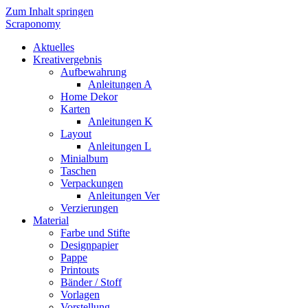
Zum Inhalt springen
Scraponomy
Aktuelles
Kreativergebnis
Aufbewahrung
Anleitungen A
Home Dekor
Karten
Anleitungen K
Layout
Anleitungen L
Minialbum
Taschen
Verpackungen
Anleitungen Ver
Verzierungen
Material
Farbe und Stifte
Designpapier
Pappe
Printouts
Bänder / Stoff
Vorlagen
Vorstellung