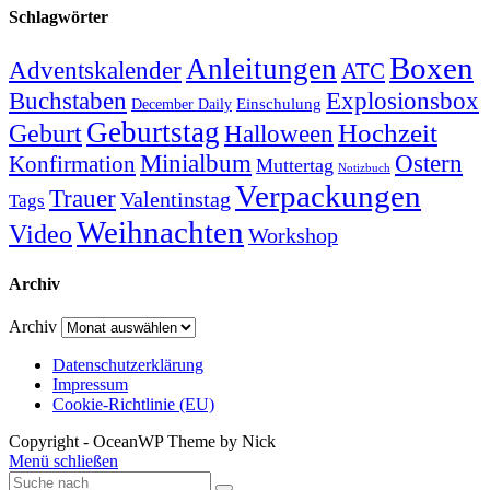
Schlagwörter
Boxen
Anleitungen
Adventskalender
ATC
Explosionsbox
Buchstaben
Einschulung
December Daily
Geburtstag
Hochzeit
Geburt
Halloween
Minialbum
Ostern
Konfirmation
Muttertag
Notizbuch
Verpackungen
Trauer
Valentinstag
Tags
Weihnachten
Video
Workshop
Archiv
Archiv
Datenschutzerklärung
Impressum
Cookie-Richtlinie (EU)
Copyright - OceanWP Theme by Nick
Menü schließen