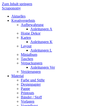
Zum Inhalt springen
Scraponomy
Aktuelles
Kreativergebnis
Aufbewahrung
Anleitungen A
Home Dekor
Karten
Anleitungen K
Layout
Anleitungen L
Minialbum
Taschen
Verpackungen
Anleitungen Ver
Verzierungen
Material
Farbe und Stifte
Designpapier
Pappe
Printouts
Bänder / Stoff
Vorlagen
Vorstellung