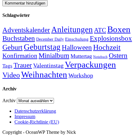
Schlagwörter
Boxen
Anleitungen
Adventskalender
ATC
Explosionsbox
Buchstaben
Einschulung
December Daily
Geburtstag
Hochzeit
Geburt
Halloween
Minialbum
Ostern
Konfirmation
Muttertag
Notizbuch
Verpackungen
Trauer
Valentinstag
Tags
Weihnachten
Video
Workshop
Archiv
Archiv
Datenschutzerklärung
Impressum
Cookie-Richtlinie (EU)
Copyright - OceanWP Theme by Nick