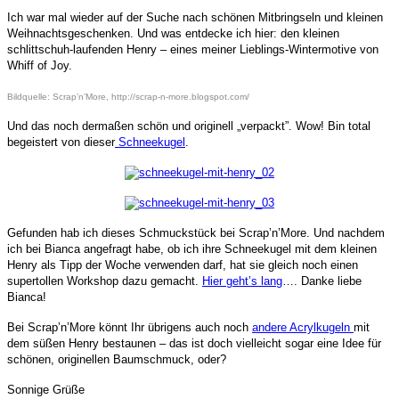
Ich war mal wieder auf der Suche nach schönen Mitbringseln und kleinen
Weihnachtsgeschenken. Und was entdecke ich hier: den kleinen
schlittschuh-laufenden Henry – eines meiner Lieblings-Wintermotive von
Whiff of Joy.
Bildquelle: Scrap’n’More, http://scrap-n-more.blogspot.com/
Und das noch dermaßen schön und originell „verpackt”. Wow! Bin total
begeistert von dieser
Schneekugel
.
Gefunden hab ich dieses Schmuckstück bei Scrap’n’More. Und nachdem
ich bei Bianca angefragt habe, ob ich ihre Schneekugel mit dem kleinen
Henry als Tipp der Woche verwenden darf, hat sie gleich noch einen
supertollen Workshop dazu gemacht.
Hier geht’s lang
…. Danke liebe
Bianca!
Bei Scrap’n’More könnt Ihr übrigens auch noch
andere Acrylkugeln
mit
dem süßen Henry bestaunen – das ist doch vielleicht sogar eine Idee für
schönen, originellen Baumschmuck, oder?
Sonnige Grüße