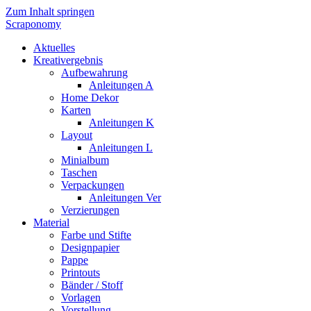
Zum Inhalt springen
Scraponomy
Aktuelles
Kreativergebnis
Aufbewahrung
Anleitungen A
Home Dekor
Karten
Anleitungen K
Layout
Anleitungen L
Minialbum
Taschen
Verpackungen
Anleitungen Ver
Verzierungen
Material
Farbe und Stifte
Designpapier
Pappe
Printouts
Bänder / Stoff
Vorlagen
Vorstellung