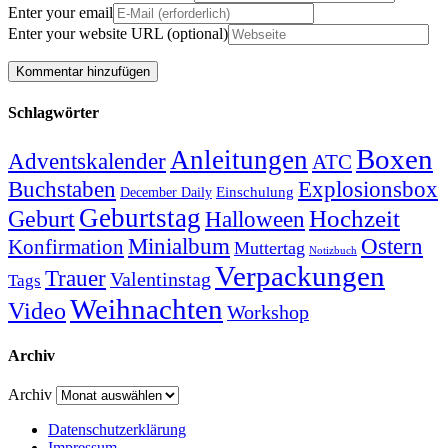
Enter your email
Enter your website URL (optional)
Schlagwörter
Boxen
Anleitungen
Adventskalender
ATC
Explosionsbox
Buchstaben
Einschulung
December Daily
Geburtstag
Hochzeit
Geburt
Halloween
Minialbum
Ostern
Konfirmation
Muttertag
Notizbuch
Verpackungen
Trauer
Valentinstag
Tags
Weihnachten
Video
Workshop
Archiv
Archiv
Datenschutzerklärung
Impressum