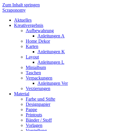
Zum Inhalt springen
Scraponomy
Aktuelles
Kreativergebnis
Aufbewahrung
Anleitungen A
Home Dekor
Karten
Anleitungen K
Layout
Anleitungen L
Minialbum
Taschen
Verpackungen
Anleitungen Ver
Verzierungen
Material
Farbe und Stifte
Designpapier
Pappe
Printouts
Bänder / Stoff
Vorlagen
Vorstellung