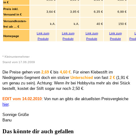
in €
Preis inkl.
3,64 €
3,95 €
6,35 €
6,99 €
Versand in €
Versandkosten-
k.A.
k.A.
40 €
150 €
frei ab … €
Link zum
Link zum
Link zum
Link zum
L
Homepage
Produkt
Produkt
Produkt
Produkt
Prod
___________
___________
___________
___________
___
* Kleinunternehmer
Stand vom 17.06.2009
Die Preise gehen von
2,69
€ bis
4,60 €
. Für einen Klebestift im
Niedrigpreis-Segment doch ein stolzer
Unterschied
von fast
2 €
(1,91 €
um genau zu sein). Achtung: Wenn ihr bei Hobbyvita mehr als drei Stück
bestellt, kostet der Stift sogar nur noch 2,50 €.
EDIT vom 14.02.2010
: Von nun an gibts die aktuellsten Preisvergleiche
hier
.
Sonnige Grüße
Banu
Das könnte dir auch gefallen