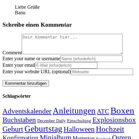
Liebe Grüße
Banu
Schreibe einen Kommentar
Comment
Enter your name or username
Enter your email
Enter your website URL (optional)
Schlagwörter
Boxen
Anleitungen
Adventskalender
ATC
Explosionsbox
Buchstaben
Einschulung
December Daily
Geburtstag
Hochzeit
Geburt
Halloween
Minialbum
Ostern
Konfirmation
Muttertag
Notizbuch