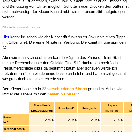
Teile wie z.B. Buchstaben, Swirls usw. Mit dem Stift ist auch Embossing
und Benutzung von Glitter möglich. Schütteln oder Drücken des Stiftes ist
nicht notwendig.
Der Kleber kann direkt, wie mit einem Stift aufgetragen
werden.
Bildquelle: www.sakura.com
Hier
könnt ihr sehen wie der Klebestift funktioniert (inklusive eines Tipps
mit Silberfolie). Die erste Minute ist Werbung. Die könnt ihr überspringen
😉 .
Aber wie man sich doch irren kann bezüglich des Preises. Beim Start
meiner Recherche über den Quickie Glue Stift dachte ich noch “ach
Preisunterschiede gibts da bestimmt kaum aber schauen werde ich
trotzdem mal”. Ich wurde eines besseren belehrt und hätte nicht gedacht
wie groß doch die Unterschiede sind.
Den Kleber habe ich in
22 verschiedenen Shops
gefunden. Anbei wie
immer die Tabelle mit den
besten 5 Preisen
:
Shantiline’s
Paper-
Bastelpost*
Hobbyvita
Kreativlädchen
Memories
b
Preis
2,69 €
2,95 €
2,95 €
2,99 €
in €
Versandkosten
0,95 €
1,00 €
3,40 €
4,00 €