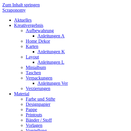
Zum Inhalt springen
Scraponomy
Aktuelles
Kreativergebnis
Aufbewahrung
Anleitungen A
Home Dekor
Karten
Anleitungen K
Layout
Anleitungen L
Minialbum
Taschen
Verpackungen
Anleitungen Ver
Verzierungen
Material
Farbe und Stifte
Designpapier
Pappe
Printouts
Bänder / Stoff
Vorlagen
Vorstellung