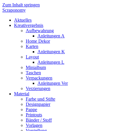
Zum Inhalt springen
Scraponomy
Aktuelles
Kreativergebnis
Aufbewahrung
Anleitungen A
Home Dekor
Karten
Anleitungen K
Layout
Anleitungen L
Minialbum
Taschen
Verpackungen
Anleitungen Ver
Verzierungen
Material
Farbe und Stifte
Designpapier
Pappe
Printouts
Bänder / Stoff
Vorlagen
Vorstellung