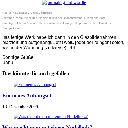
Papier: K&Company, Bazix Cardstock
Stempel: Penny Black und ein selbstkreiierter Blumenstempel aus Moosgummi
Sonstiges: Glossy Accents, Geschenkband in Orange, Chipboardzahlen, Colorbox
Stempelkissen
as fertige Werk habe ich dann in den Glasbilderrahmen
D
platziert und aufgehängt. Jetzt weiß jeder der reingeht sofort,
wer in der Wohnung (zeitweise) lebt.
Sonnige Grüße
Banu
Das könnte dir auch gefallen
Ein neues Anhängsel
18. Dezember 2009
Was macht man mit einem Nudelholz?