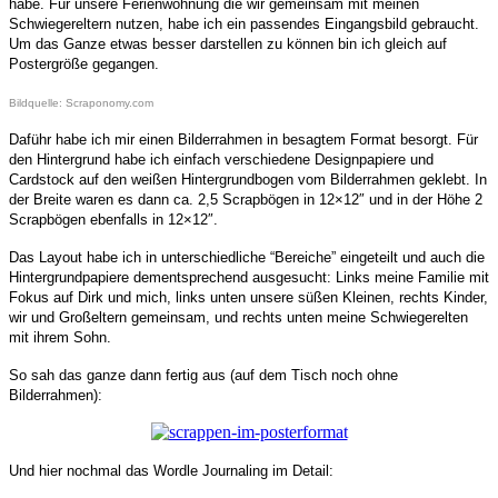
habe. Für unsere Ferienwohnung die wir gemeinsam mit meinen
Schwiegereltern nutzen, habe ich ein passendes Eingangsbild gebraucht.
Um das Ganze etwas besser darstellen zu können bin ich gleich auf
Postergröße gegangen.
Bildquelle: Scraponomy.com
Daführ habe ich mir einen Bilderrahmen in besagtem Format besorgt. Für
den Hintergrund habe ich einfach verschiedene Designpapiere und
Cardstock auf den weißen Hintergrundbogen vom Bilderrahmen geklebt. In
der Breite waren es dann ca. 2,5 Scrapbögen in 12×12″ und in der Höhe 2
Scrapbögen ebenfalls in 12×12″.
Das Layout habe ich in unterschiedliche “Bereiche” eingeteilt und auch die
Hintergrundpapiere dementsprechend ausgesucht: Links meine Familie mit
Fokus auf Dirk und mich, links unten unsere süßen Kleinen, rechts Kinder,
wir und Großeltern gemeinsam, und rechts unten meine Schwiegerelten
mit ihrem Sohn.
So sah das ganze dann fertig aus (auf dem Tisch noch ohne
Bilderrahmen):
Und hier nochmal das Wordle Journaling im Detail: