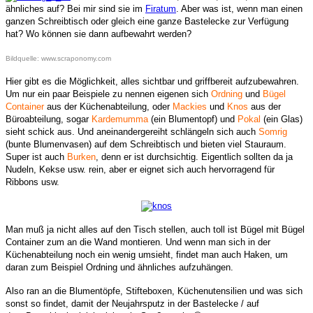
ähnliches auf? Bei mir sind sie im
Firatum
. Aber was ist, wenn man einen
ganzen Schreibtisch oder gleich eine ganze Bastelecke zur Verfügung
hat? Wo können sie dann aufbewahrt werden?
Bildquelle: www.scraponomy.com
Hier gibt es die Möglichkeit, alles sichtbar und griffbereit aufzubewahren.
Um nur ein paar Beispiele zu nennen eigenen sich
Ordning
und
Bügel
Container
aus der Küchenabteilung, oder
Mackies
und
Knos
aus der
Büroabteilung, sogar
Kardemumma
(
ein Blumentopf) und
Pokal
(ein Glas)
sieht schick aus. Und aneinandergereiht schlängeln sich auch
Somrig
(bunte Blumenvasen) auf dem Schreibtisch und bieten viel Stauraum.
Super ist auch
Burken
, denn er ist durchsichtig. Eigentlich sollten da ja
Nudeln, Kekse usw. rein, aber er eignet sich auch hervorragend für
Ribbons usw.
Man muß ja nicht alles auf den Tisch stellen, a
uch toll ist Bügel mit Bügel
Container zum an die Wand montieren. Und wenn man sich in der
Küchenabteilung noch ein wenig umsieht, findet man auch Haken, um
daran zum Beispiel Ordning und ähnliches aufzuhängen.
Also ran an die Blumentöpfe, Stifteboxen, Küchenutensilien und was sich
sonst so findet, damit der Neujahrsputz in der Bastelecke / auf