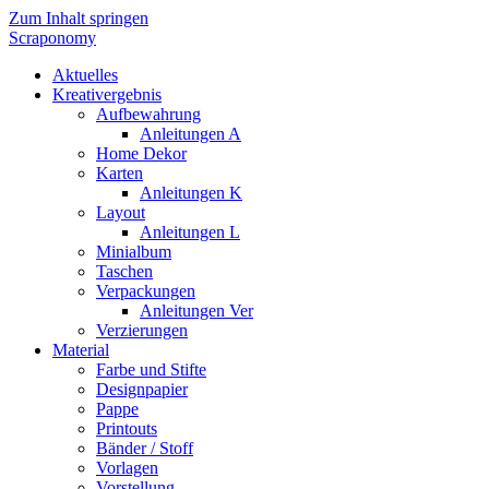
Zum Inhalt springen
Scraponomy
Aktuelles
Kreativergebnis
Aufbewahrung
Anleitungen A
Home Dekor
Karten
Anleitungen K
Layout
Anleitungen L
Minialbum
Taschen
Verpackungen
Anleitungen Ver
Verzierungen
Material
Farbe und Stifte
Designpapier
Pappe
Printouts
Bänder / Stoff
Vorlagen
Vorstellung