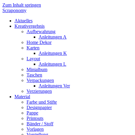
Zum Inhalt springen
Scraponomy
Aktuelles
Kreativergebnis
Aufbewahrung
Anleitungen A
Home Dekor
Karten
Anleitungen K
Layout
Anleitungen L
Minialbum
Taschen
Verpackungen
Anleitungen Ver
Verzierungen
Material
Farbe und Stifte
Designpapier
Pappe
Printouts
Bänder / Stoff
Vorlagen
Vorstellung