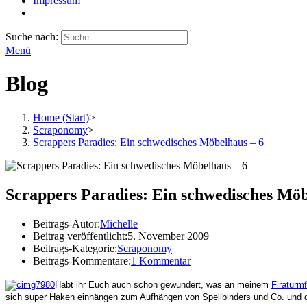
Impressum
Suche nach:
Menü
Blog
Home (Start)
>
Scraponomy
>
Scrappers Paradies: Ein schwedisches Möbelhaus – 6
Scrappers Paradies: Ein schwedisches Möb
Beitrags-Autor:
Michelle
Beitrag veröffentlicht:
5. November 2009
Beitrags-Kategorie:
Scraponomy
Beitrags-Kommentare:
1 Kommentar
Habt ihr Euch auch schon gewundert, was an meinem
Firaturm
sich super Haken einhängen zum Aufhängen von Spellbinders und Co. und da