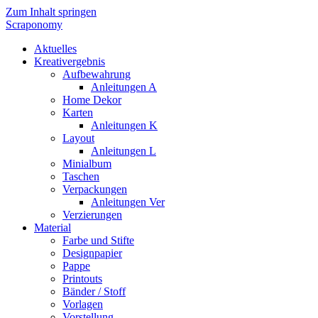
Zum Inhalt springen
Scraponomy
Aktuelles
Kreativergebnis
Aufbewahrung
Anleitungen A
Home Dekor
Karten
Anleitungen K
Layout
Anleitungen L
Minialbum
Taschen
Verpackungen
Anleitungen Ver
Verzierungen
Material
Farbe und Stifte
Designpapier
Pappe
Printouts
Bänder / Stoff
Vorlagen
Vorstellung