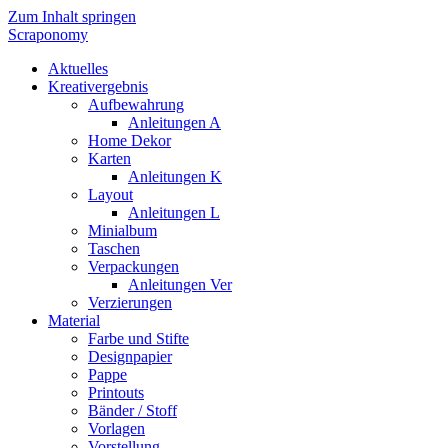
Zum Inhalt springen
Scraponomy
Aktuelles
Kreativergebnis
Aufbewahrung
Anleitungen A
Home Dekor
Karten
Anleitungen K
Layout
Anleitungen L
Minialbum
Taschen
Verpackungen
Anleitungen Ver
Verzierungen
Material
Farbe und Stifte
Designpapier
Pappe
Printouts
Bänder / Stoff
Vorlagen
Vorstellung