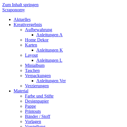
Zum Inhalt springen
Scraponomy
Aktuelles
Kreativergebnis
Aufbewahrung
Anleitungen A
Home Dekor
Karten
Anleitungen K
Layout
Anleitungen L
Minialbum
Taschen
Verpackungen
Anleitungen Ver
Verzierungen
Material
Farbe und Stifte
Designpapier
Pappe
Printouts
Bänder / Stoff
Vorlagen
Vorstellung