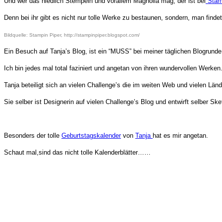
Und wer das niedlich Stempeln und vorallem Magnolia mag, der ist bei
Stamp
Denn bei ihr gibt es nicht nur tolle Werke zu bestaunen, sondern, man find
Bildquelle: Stampin Piper, http://stampinpiper.blogspot.com/
Ein Besuch auf Tanja’s Blog, ist ein “MUSS” bei meiner täglichen Blogrunde
Ich bin jedes mal total faziniert und angetan von ihren wundervollen Werken
Tanja beteiligt sich an vielen Challenge’s die im weiten Web und vielen Lä
Sie selber ist Designerin auf vielen Challenge’s Blog und entwirft selber Ske
Besonders der tolle
Geburtstagskalender
von
Tanja
hat es mir angetan.
Schaut mal,sind das nicht tolle Kalenderblätter……