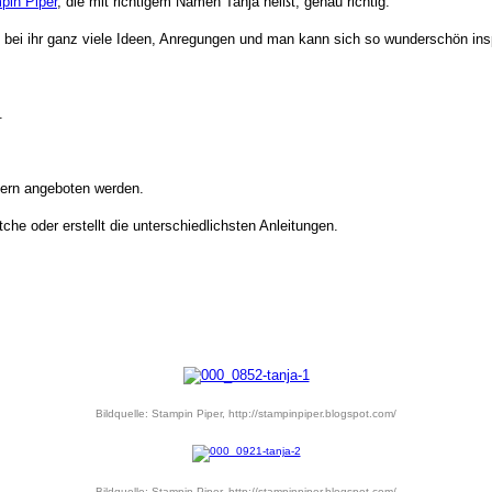
in Piper
, die mit richtigem Namen Tanja heißt, genau richtig.
et bei ihr ganz viele Ideen, Anregungen und man kann sich so wunderschön insp
.
.
ndern angeboten werden.
tche oder erstellt die unterschiedlichsten Anleitungen.
Bildquelle: Stampin Piper, http://stampinpiper.blogspot.com/
Bildquelle: Stampin Piper, http://stampinpiper.blogspot.com/