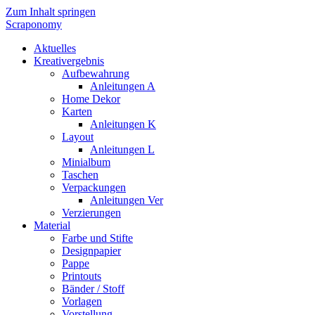
Zum Inhalt springen
Scraponomy
Aktuelles
Kreativergebnis
Aufbewahrung
Anleitungen A
Home Dekor
Karten
Anleitungen K
Layout
Anleitungen L
Minialbum
Taschen
Verpackungen
Anleitungen Ver
Verzierungen
Material
Farbe und Stifte
Designpapier
Pappe
Printouts
Bänder / Stoff
Vorlagen
Vorstellung