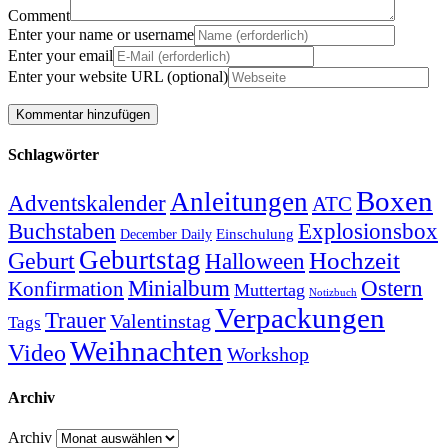
Comment
Enter your name or username
Enter your email
Enter your website URL (optional)
Schlagwörter
Boxen
Anleitungen
Adventskalender
ATC
Explosionsbox
Buchstaben
Einschulung
December Daily
Geburtstag
Hochzeit
Geburt
Halloween
Minialbum
Ostern
Konfirmation
Muttertag
Notizbuch
Verpackungen
Trauer
Valentinstag
Tags
Weihnachten
Video
Workshop
Archiv
Archiv