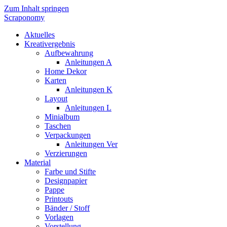
Zum Inhalt springen
Scraponomy
Aktuelles
Kreativergebnis
Aufbewahrung
Anleitungen A
Home Dekor
Karten
Anleitungen K
Layout
Anleitungen L
Minialbum
Taschen
Verpackungen
Anleitungen Ver
Verzierungen
Material
Farbe und Stifte
Designpapier
Pappe
Printouts
Bänder / Stoff
Vorlagen
Vorstellung