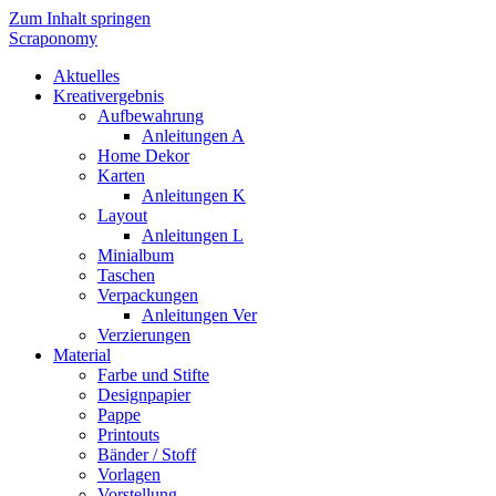
Zum Inhalt springen
Scraponomy
Aktuelles
Kreativergebnis
Aufbewahrung
Anleitungen A
Home Dekor
Karten
Anleitungen K
Layout
Anleitungen L
Minialbum
Taschen
Verpackungen
Anleitungen Ver
Verzierungen
Material
Farbe und Stifte
Designpapier
Pappe
Printouts
Bänder / Stoff
Vorlagen
Vorstellung