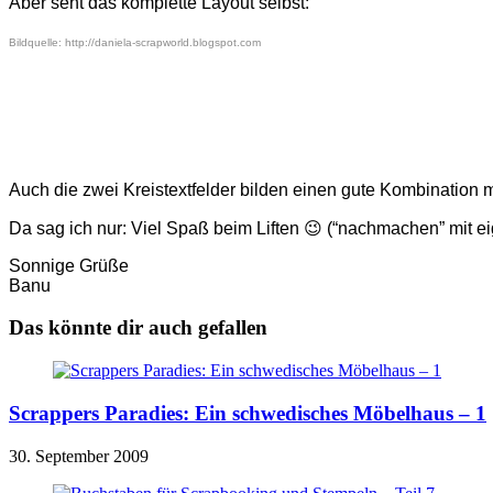
Aber seht das komplette Layout selbst:
Bildquelle: http://daniela-scrapworld.blogspot.com
Auch die zwei Kreistextfelder bilden einen gute Kombination m
Da sag ich nur: Viel Spaß beim Liften 😉 (“nachmachen” mit 
Sonnige Grüße
Banu
Das könnte dir auch gefallen
Scrappers Paradies: Ein schwedisches Möbelhaus – 1
30. September 2009