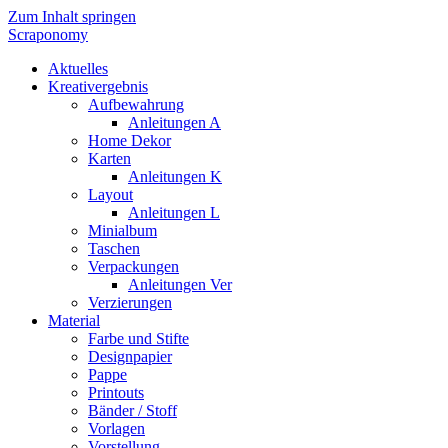
Zum Inhalt springen
Scraponomy
Aktuelles
Kreativergebnis
Aufbewahrung
Anleitungen A
Home Dekor
Karten
Anleitungen K
Layout
Anleitungen L
Minialbum
Taschen
Verpackungen
Anleitungen Ver
Verzierungen
Material
Farbe und Stifte
Designpapier
Pappe
Printouts
Bänder / Stoff
Vorlagen
Vorstellung