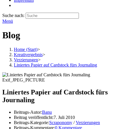
Impressum
Suche nach:
Menü
Blog
Home (Start)
>
Kreativergebnis
>
Verzierungen
>
Liniertes Papier auf Cardstock fürs Journaling
Exif_JPEG_PICTURE
Liniertes Papier auf Cardstock fürs
Journaling
Beitrags-Autor:
Banu
Beitrag veröffentlicht:
7. Juli 2010
Beitrags-Kategorie:
Scraponomy
/
Verzierungen
Beitrags-Kommentare:
0 Kommentare