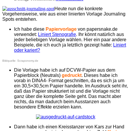
Heute nun die konkrete
Vorgehensweise, wie aus einer linierten Vorlage Journaling
Spots entstehen.
Ich habe diese
Papiervorlage
von papersnake.de
verwendet:
Liniert Stenografie
. Ihr könnt natürlich aus
jeder beliebigen Vorlage wählen. Hier ein paar andere
Beispiele, die ich euch ja letztlich gezeigt hatte:
Liniert
oder kariert?
Bildquelle: Scraponomy.de
Die Vorlage habe ich auf DCVW-Papier aus dem
Papierblock (Neutrals)
gedruckt
. Dieses habe ich
vorab in DINA4- Format geschnitten, da es sich ja um
ein 30,5×30,5cm Papier handelte.
Im Ausdruck seht ihr,
daß das Papier strukturiert ist und die Vorlage nicht
ganz über die komplette Seite geht. Das macht aber
nichts, da man dadurch beim Ausstanzen auch
besondere Effekte erzielen kann.
Dann habe ich einen Kreisstanzer von Kars zur Hand