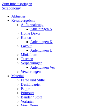
Zum Inhalt springen
Scraponomy
Aktuelles
Kreativergebnis
Aufbewahrung
Anleitungen A
Home Dekor
Karten
Anleitungen K
Layout
Anleitungen L
Minialbum
Taschen
Verpackungen
Anleitungen Ver
Verzierungen
Material
Farbe und Stifte
Designpapier
Pappe
Printouts
Bänder / Stoff
Vorlagen
Vorstellung