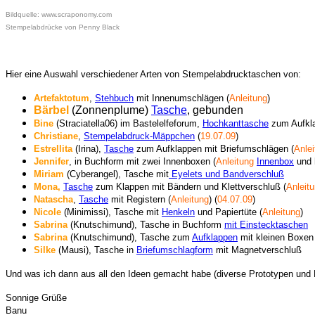
Bildquelle: www.scraponomy.com
Stempelabdrücke von Penny Black
Hier eine Auswahl verschiedener Arten von Stempelabdrucktaschen von:
Artefaktotum
,
Stehbuch
mit Innenumschlägen (
Anleitung
)
Bärbel
(Zonnenplume)
Tasche
, gebunden
Bine
(Straciatella06) im Bastelelfeforum,
Hochkanttasche
zum Aufkla
Christiane
,
Stempelabdruck-Mäppchen
(
19.07.09
)
Estrellita
(Irina),
Tasche
zum Aufklappen mit Briefumschlägen (
Anlei
Jennifer
, in Buchform mit zwei Innenboxen (
Anleitung
Innenbox
und 
Miriam
(Cyberangel), Tasche mit
Eyelets und Bandverschluß
Mona,
Tasche
zum Klappen mit Bändern und Klettverschluß (
Anleit
Natascha
,
Tasche
mit Registern (
Anleitung
) (
04.07.09
)
Nicole
(Minimissi),
Tasche mit
Henkeln
und Papiertüte (
Anleitung
)
Sabrina
(Knutschimund), Tasche in Buchform
mit Einstecktaschen
Sabrina
(Knutschimund), Tasche zum
Aufklappen
mit kleinen Boxen
Silke
(Mausi), Tasche in
Briefumschlagform
mit Magnetverschluß
Und was ich dann aus all den Ideen gemacht habe (diverse Prototypen und P
Sonnige Grüße
Banu