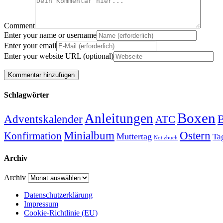
Comment
Enter your name or username
Enter your email
Enter your website URL (optional)
Schlagwörter
Boxen
Anleitungen
Adventskalender
B
ATC
Minialbum
Ostern
Konfirmation
Muttertag
Ta
Notizbuch
Archiv
Archiv
Datenschutzerklärung
Impressum
Cookie-Richtlinie (EU)