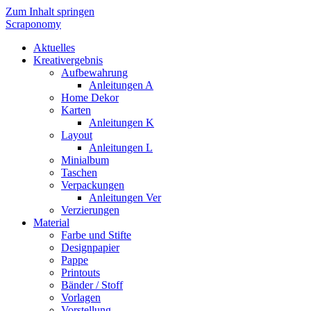
Zum Inhalt springen
Scraponomy
Aktuelles
Kreativergebnis
Aufbewahrung
Anleitungen A
Home Dekor
Karten
Anleitungen K
Layout
Anleitungen L
Minialbum
Taschen
Verpackungen
Anleitungen Ver
Verzierungen
Material
Farbe und Stifte
Designpapier
Pappe
Printouts
Bänder / Stoff
Vorlagen
Vorstellung