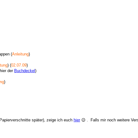
ppen (
Anleitung
)
tung
) (
02.07.09
)
hier der
Buchdeckel
)
ung
)
apierverschnitte später), zeige ich euch
hier
😉 . Falls mir noch weitere Ver