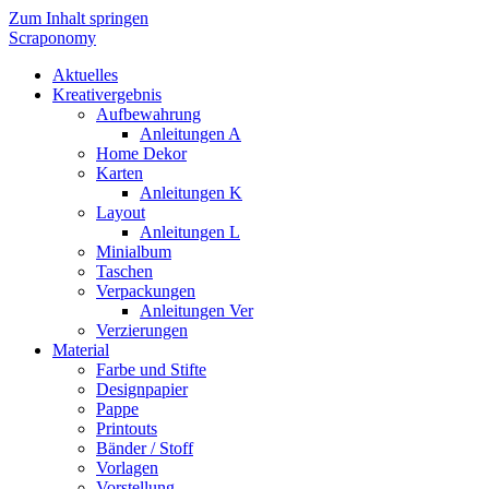
Zum Inhalt springen
Scraponomy
Aktuelles
Kreativergebnis
Aufbewahrung
Anleitungen A
Home Dekor
Karten
Anleitungen K
Layout
Anleitungen L
Minialbum
Taschen
Verpackungen
Anleitungen Ver
Verzierungen
Material
Farbe und Stifte
Designpapier
Pappe
Printouts
Bänder / Stoff
Vorlagen
Vorstellung