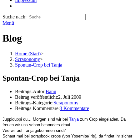
Impressum
Suche nach:
Menü
Blog
Home (Start)
>
Scraponomy
>
Spontan-Crop bei Tanja
Spontan-Crop bei Tanja
Beitrags-Autor:
Banu
Beitrag veröffentlicht:
2. Juli 2009
Beitrags-Kategorie:
Scraponomy
Beitrags-Kommentare:
3 Kommentare
Juppiduppi du… Morgen sind wir bei
Tanja
zum Crop eingeladen. Da
freuen wir uns schon besonders drauf.
Wie wir auf Tanja gekommen sind?
Schaut mal bei scrapbook crops (von Yosemite/Iris), da findet ihr sicher