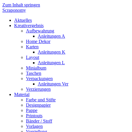
Zum Inhalt springen
Scraponomy
Aktuelles
Kreativergebnis
Aufbewahrung
Anleitungen A
Home Dekor
Karten
Anleitungen K
Layout
Anleitungen L
Minialbum
Taschen
Verpackungen
Anleitungen Ver
Verzierungen
Material
Farbe und Stifte
Designpapier
Pappe
Printouts
Bänder / Stoff
Vorlagen
Vorstellung