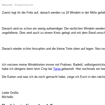
Bildquelle: Scraponomy.com
Zuerst legt ihr die Folie auf, danach werden ca 18 Windeln in der Mitte gefa
Danach wird es schon ein wenig aufwendiger. Die restlichen Windeln werden a
ungefaltene. Dies wird auch zu einem Kreis gelegt und mit dem Band umsc
Danach wieder schön hinzupfen und die kleine Torte oben auf legen. Nun noc
Ich verziere meine Windeltorten immer mit Pralinen, Badeöl, selbstgestric
habe ich übrigens beim letzt Crop bei
Tanja
gebastelt. Hier nochmals ein h
Die Karten und was ich da noch gemacht habe, zeige ich Euch in den näch
Liebe Grüße
Michelle