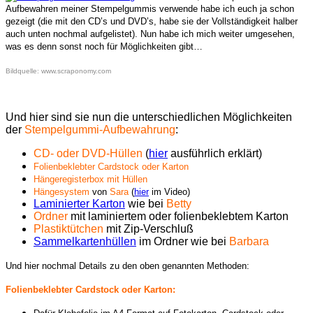
Aufbewahren meiner Stempelgummis verwende habe ich euch ja schon
gezeigt (die mit den CD’s und DVD’s, habe sie der Vollständigkeit halber
auch unten nochmal aufgelistet). Nun habe ich mich weiter umgesehen,
was es denn sonst noch für Möglichkeiten gibt…
Bildquelle: www.scraponomy.com
Und hier sind sie nun die unterschiedlichen Möglichkeiten
der
Stempelgummi-Aufbewahrung
:
CD- oder DVD-Hüllen
(
hier
ausführlich erklärt)
F
olienbeklebter Cardstock oder Karton
Hängeregisterbox mit Hüllen
Hängesystem
von
Sara
(
hier
im Video)
Laminierter Karton
wie bei
Betty
Ordner
mit laminiertem oder folienbeklebtem Karton
Plastiktütchen
mit Zip-Verschluß
Sammelkartenhüllen
im Ordner wie bei
Barbara
Und hier nochmal Details zu den oben genannten Methoden:
Folienbeklebter Cardstock oder Karton: