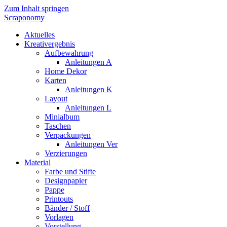
Zum Inhalt springen
Scraponomy
Aktuelles
Kreativergebnis
Aufbewahrung
Anleitungen A
Home Dekor
Karten
Anleitungen K
Layout
Anleitungen L
Minialbum
Taschen
Verpackungen
Anleitungen Ver
Verzierungen
Material
Farbe und Stifte
Designpapier
Pappe
Printouts
Bänder / Stoff
Vorlagen
Vorstellung