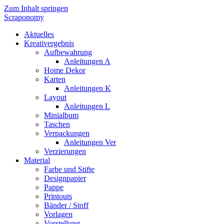
Zum Inhalt springen
Scraponomy
Aktuelles
Kreativergebnis
Aufbewahrung
Anleitungen A
Home Dekor
Karten
Anleitungen K
Layout
Anleitungen L
Minialbum
Taschen
Verpackungen
Anleitungen Ver
Verzierungen
Material
Farbe und Stifte
Designpapier
Pappe
Printouts
Bänder / Stoff
Vorlagen
Vorstellung