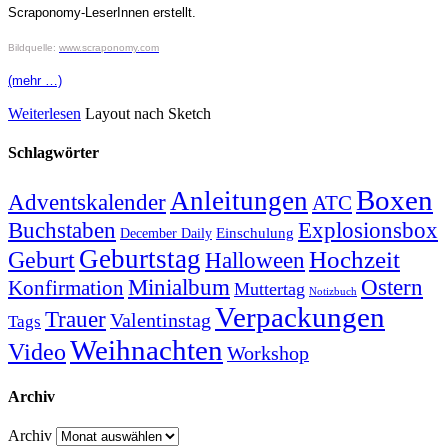
Scraponomy-LeserInnen erstellt.
Bildquelle:
www.scraponomy.com
(mehr …)
Weiterlesen
Layout nach Sketch
Schlagwörter
Boxen
Anleitungen
Adventskalender
ATC
Explosionsbox
Buchstaben
Einschulung
December Daily
Geburtstag
Hochzeit
Geburt
Halloween
Minialbum
Ostern
Konfirmation
Muttertag
Notizbuch
Verpackungen
Trauer
Valentinstag
Tags
Weihnachten
Video
Workshop
Archiv
Archiv