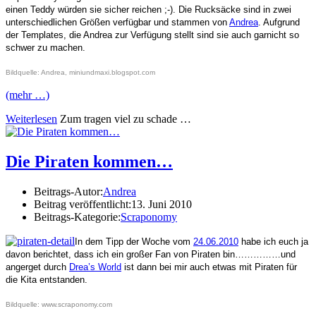
einen Teddy würden sie sicher reichen ;-). Die Rucksäcke sind in zwei
unterschiedlichen Größen verfügbar und stammen von
Andrea
. Aufgrund
der Templates, die Andrea zur Verfügung stellt sind sie auch garnicht so
schwer zu machen.
Bildquelle: Andrea, miniundmaxi.blogspot.com
(mehr …)
Weiterlesen
Zum tragen viel zu schade …
Die Piraten kommen…
Beitrags-Autor:
Andrea
Beitrag veröffentlicht:
13. Juni 2010
Beitrags-Kategorie:
Scraponomy
In dem Tipp der Woche vom
24.06.2010
habe ich euch ja
davon berichtet, dass ich ein großer Fan von Piraten bin……………und
angerget durch
Drea’s World
ist dann bei mir auch etwas mit Piraten für
die Kita entstanden.
Bildquelle: www.scraponomy.com