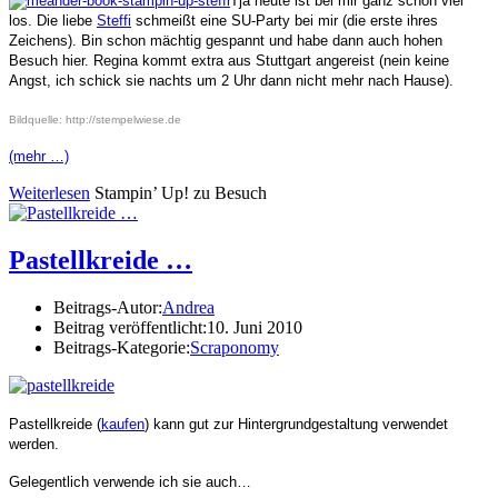
Tja heute ist bei mir ganz schön viel
los. Die liebe
Steffi
schmeißt eine SU-Party bei mir (die erste ihres
Zeichens). Bin schon mächtig gespannt und habe dann auch hohen
Besuch hier. Regina kommt extra aus Stuttgart angereist (nein keine
Angst, ich schick sie nachts um 2 Uhr dann nicht mehr nach Hause).
Bildquelle: http://stempelwiese.de
(mehr …)
Weiterlesen
Stampin’ Up! zu Besuch
Pastellkreide …
Beitrags-Autor:
Andrea
Beitrag veröffentlicht:
10. Juni 2010
Beitrags-Kategorie:
Scraponomy
Pastellkreide (
kaufen
) kann gut zur Hintergrundgestaltung verwendet
werden.
Gelegentlich verwende ich sie auch…