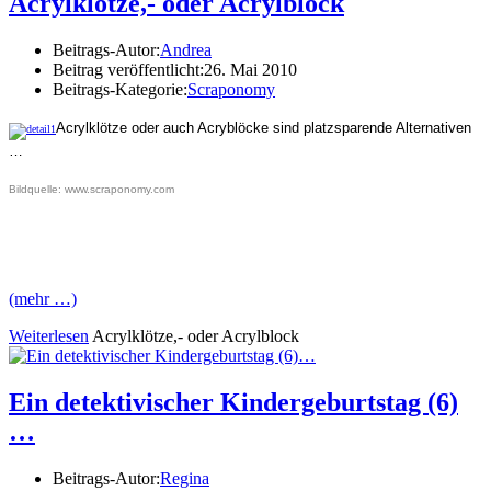
Acrylklötze,- oder Acrylblock
Beitrags-Autor:
Andrea
Beitrag veröffentlicht:
26. Mai 2010
Beitrags-Kategorie:
Scraponomy
Acrylklötze oder auch Acryblöcke sind platzsparende Alternativen
…
Bildquelle: www.scraponomy.com
(mehr …)
Weiterlesen
Acrylklötze,- oder Acrylblock
Ein detektivischer Kindergeburtstag (6)
…
Beitrags-Autor:
Regina