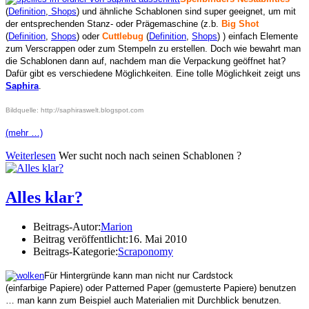
(
Definition
,
Shops
) und ähnliche Schablonen sind super geeignet, um mit
der entsprechenden Stanz- oder Prägemaschine (z.b.
Big Shot
(
Definition
,
Shops
) oder
Cuttlebug
(
Definition
,
Shops
) ) einfach Elemente
zum Verscrappen oder zum Stempeln zu erstellen. Doch wie bewahrt man
die Schablonen dann auf, nachdem man die Verpackung geöffnet hat?
Dafür gibt es verschiedene Möglichkeiten. Eine tolle Möglichkeit zeigt uns
Saphira
.
Bildquelle: http://saphiraswelt.blogspot.com
(mehr …)
Weiterlesen
Wer sucht noch nach seinen Schablonen ?
Alles klar?
Beitrags-Autor:
Marion
Beitrag veröffentlicht:
16. Mai 2010
Beitrags-Kategorie:
Scraponomy
Für Hintergründe kann man nicht nur Cardstock
(einfarbige Papiere) oder Patterned Paper (gemusterte Papiere) benutzen
… man kann zum Beispiel auch Materialien mit Durchblick benutzen.