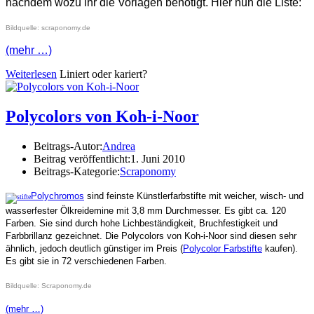
nachdem wozu ihr die Vorlagen benötigt. Hier nun die Liste:
Bildquelle: scraponomy.de
(mehr …)
Weiterlesen
Liniert oder kariert?
Polycolors von Koh-i-Noor
Beitrags-Autor:
Andrea
Beitrag veröffentlicht:
1. Juni 2010
Beitrags-Kategorie:
Scraponomy
Polychromos
sind feinste Künstlerfarbstifte mit weicher, wisch- und
wasserfester Ölkreidemine mit 3,8 mm Durchmesser. Es gibt ca. 120
Farben. Sie sind durch hohe Lichbeständigkeit, Bruchfestigkeit und
Farbbrillanz gezeichnet. Die Polycolors von Koh-i-Noor sind diesen sehr
ähnlich, jedoch deutlich günstiger im Preis (
Polycolor Farbstifte
kaufen).
Es gibt sie in 72 verschiedenen Farben.
Bildquelle: Scraponomy.de
(mehr …)