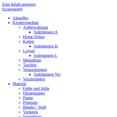
Zum Inhalt springen
Scraponomy
Aktuelles
Kreativergebnis
Aufbewahrung
Anleitungen A
Home Dekor
Karten
Anleitungen K
Layout
Anleitungen L
Minialbum
Taschen
Verpackungen
Anleitungen Ver
Verzierungen
Material
Farbe und Stifte
Designpapier
Pappe
Printouts
Bänder / Stoff
Vorlagen
Vorstellung